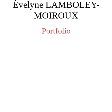
Évelyne LAMBOLEY-
MOIROUX
Portfolio
Galerie
ÉVELYNE
TOUT VOIR
POSE LONGUE
ANIMALIÈRE
MACRO
SPECTACLE
STUDIO